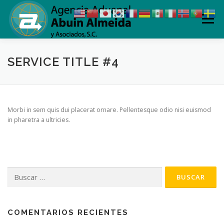
Saltar
al
Menú
contenido
QUIENES SOMOS
POLITICAS
SERVICIOS
SERVICE TITLE #4
OFICINAS
¿SABÍAS QUÉ?
SECTORES
Morbi in sem quis dui placerat ornare. Pellentesque odio nisi euismod
in pharetra a ultricies.
CONTACTO
INTRANET
Buscar:
COMENTARIOS RECIENTES