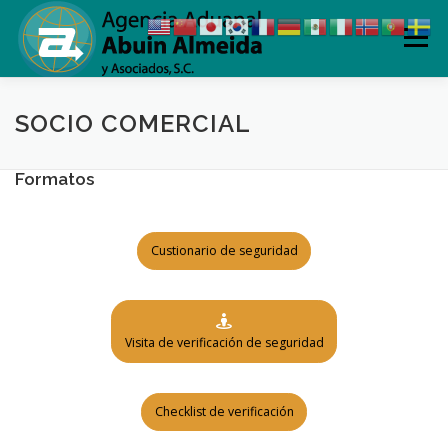
Saltar
al
Menú
contenido
QUIENES SOMOS
POLITICAS
SERVICIOS
SOCIO COMERCIAL
Formatos
OFICINAS
¿SABÍAS QUÉ?
SECTORES
Custionario de seguridad
CONTACTO
INTRANET
Visita de verificación de seguridad
Checklist de verificación